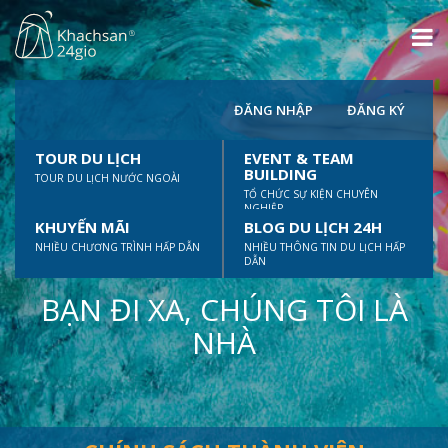
ĐĂNG NHẬP
ĐĂNG KÝ
TOUR DU LỊCH
EVENT & TEAM
BUILDING
TOUR DU LỊCH NƯỚC NGOÀI
TỔ CHỨC SỰ KIỆN CHUYÊN
NGHIỆP
KHUYẾN MÃI
BLOG DU LỊCH 24H
NHIỀU CHƯƠNG TRÌNH HẤP DẪN
NHIỀU THÔNG TIN DU LỊCH HẤP
DẪN
BẠN ĐI XA, CHÚNG TÔI LÀ
NHÀ