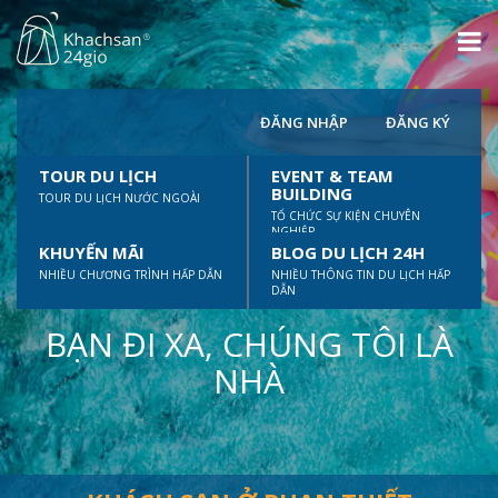
ĐĂNG NHẬP
ĐĂNG KÝ
TOUR DU LỊCH
EVENT & TEAM
BUILDING
TOUR DU LỊCH NƯỚC NGOÀI
TỔ CHỨC SỰ KIỆN CHUYÊN
NGHIỆP
KHUYẾN MÃI
BLOG DU LỊCH 24H
NHIỀU CHƯƠNG TRÌNH HẤP DẪN
NHIỀU THÔNG TIN DU LỊCH HẤP
DẪN
BẠN ĐI XA, CHÚNG TÔI LÀ
NHÀ