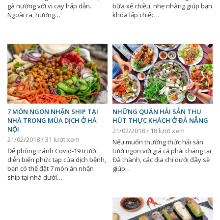
gà nướng với vị cay hấp dẫn.
bữa xế chiều, nhẹ nhàng giúp bạn
Ngoài ra, hương…
khỏa lấp chiếc…
7 MÓN NGON NHẬN SHIP TẠI
NHỮNG QUÁN HẢI SẢN THU
NHÀ TRONG MÙA DỊCH Ở HÀ
HÚT THỰC KHÁCH Ở ĐÀ NẴNG
NỘI
21/02/2018 / 18 lượt xem
21/02/2018 / 31 lượt xem
Nếu muốn thưởng thức hải sản
Để phòng tránh Covid-19 trước
tươi ngon với giá cả phải chăng tại
diễn biến phức tạp của dịch bệnh,
Đà thành, các địa chỉ dưới đây sẽ
bạn có thể đặt 7 món ăn nhận
giúp…
ship tại nhà dưới…