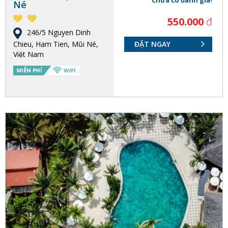
Chưa có đánh giá!
Né
550.000
đ
246/5 Nguyen Dinh
Chieu, Ham Tien, Mũi Né,
ĐẶT NGAY
Việt Nam