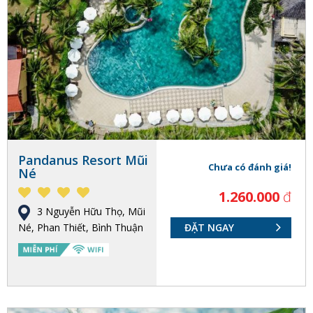
Pandanus Resort Mũi
Chưa có đánh giá!
Né
1.260.000
đ
3 Nguyễn Hữu Thọ, Mũi
Né, Phan Thiết, Bình Thuận
ĐẶT NGAY