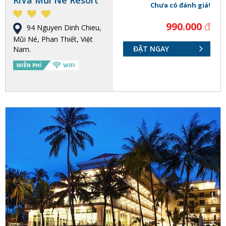
RiVa Mũi Né Resort
Chưa có đánh giá!
990.000
đ
94 Nguyen Dinh Chieu,
Mũi Né, Phan Thiết, Việt
ĐẶT NGAY
Nam.