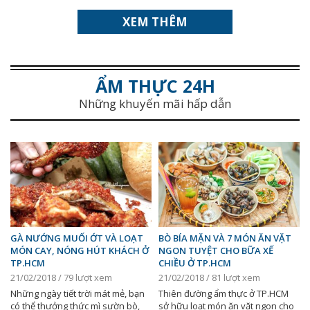
XEM THÊM
ẨM THỰC 24H
Những khuyến mãi hấp dẫn
GÀ NƯỚNG MUỐI ỚT VÀ LOẠT
BÒ BÍA MẶN VÀ 7 MÓN ĂN VẶT
MÓN CAY, NÓNG HÚT KHÁCH Ở
NGON TUYỆT CHO BỮA XẾ
TP.HCM
CHIỀU Ở TP.HCM
21/02/2018 / 79 lượt xem
21/02/2018 / 81 lượt xem
Những ngày tiết trời mát mẻ, bạn
Thiên đường ẩm thực ở TP.HCM
có thể thưởng thức mì sườn bò,
sở hữu loạt món ăn vặt ngon cho