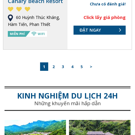
Canary Beach Resort
Chưa có đánh giá!
Click lấy giá phòng
60 Huỳnh Thúc Kháng,
Hàm Tiến, Phan Thiết
ĐẶT NGAY
1
2
3
4
5
>
KINH NGHIỆM DU LỊCH 24H
Những khuyến mãi hấp dẫn