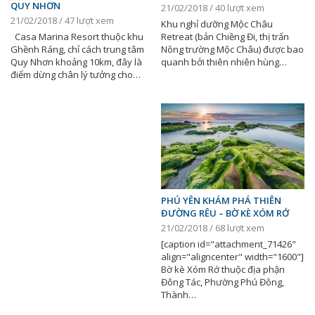
QUY NHƠN
21/02/2018 / 40 lượt xem
21/02/2018 / 47 lượt xem
Khu nghỉ dưỡng Mộc Châu
Casa Marina Resort thuộc khu
Retreat (bản Chiềng Đi, thị trấn
Ghềnh Ráng, chỉ cách trung tâm
Nông trường Mộc Châu) được bao
Quy Nhơn khoảng 10km, đây là
quanh bởi thiên nhiên hùng…
điểm dừng chân lý tưởng cho…
PHÚ YÊN KHÁM PHÁ THIÊN
ĐƯỜNG RÊU – BỜ KÈ XÓM RỚ
21/02/2018 / 68 lượt xem
[caption id="attachment_71426"
align="aligncenter" width="1600"]
Bờ kè Xóm Rớ thuộc địa phận
Đông Tác, Phường Phú Đông,
Thành…