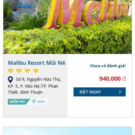
Malibu Resort Mũi Né
Chưa có đánh giá!
940.000
đ
Số 9, Nguyễn Hữu Thọ,
KP. 5, P. Mũi Né,TP. Phan
ĐẶT NGAY
Thiết, Bình Thuận