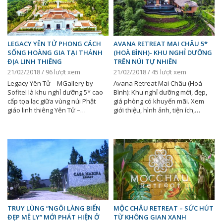
LEGACY YÊN TỬ PHONG CÁCH
AVANA RETREAT MAI CHÂU 5*
SỐNG HOÀNG GIA TẠI THÁNH
(HOÀ BÌNH)- KHU NGHỈ DƯỠNG
ĐỊA LINH THIÊNG
TRÊN NÚI TỰ NHIÊN
21/02/2018 / 96 lượt xem
21/02/2018 / 45 lượt xem
Legacy Yên Tử – MGallery by
Avana Retreat Mai Châu (Hoà
Sofitel là khu nghỉ dưỡng 5* cao
Bình): Khu nghỉ dưỡng mới, đẹp,
cấp tọa lạc giữa vùng núi Phật
giá phòng có khuyến mãi. Xem
giáo linh thiêng Yên Tử –…
giới thiệu, hình ảnh, tiện ích,…
TRUY LÙNG “NGÔI LÀNG BIỂN
MỘC CHÂU RETREAT – SỨC HÚT
ĐẸP MÊ LY” MỚI PHÁT HIỆN Ở
TỪ KHÔNG GIAN XANH