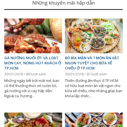
Những khuyến mãi hấp dẫn
GÀ NƯỚNG MUỐI ỚT VÀ LOẠT
BÒ BÍA MẶN VÀ 7 MÓN ĂN VẶT
MÓN CAY, NÓNG HÚT KHÁCH Ở
NGON TUYỆT CHO BỮA XẾ
TP.HCM
CHIỀU Ở TP.HCM
30/01/2018 / 80 lượt xem
30/01/2018 / 81 lượt xem
Những ngày tiết trời mát mẻ, bạn
Thiên đường ẩm thực ở TP.HCM
có thể thưởng thức mì sườn bò,
sở hữu loạt món ăn vặt ngon cho
gà nướng với vị cay hấp dẫn.
bữa xế chiều, nhẹ nhàng giúp bạn
Ngoài ra, hương…
khỏa lấp chiếc…