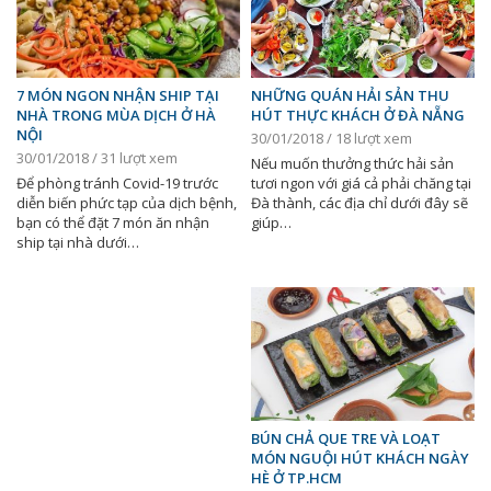
7 MÓN NGON NHẬN SHIP TẠI
NHỮNG QUÁN HẢI SẢN THU
NHÀ TRONG MÙA DỊCH Ở HÀ
HÚT THỰC KHÁCH Ở ĐÀ NẴNG
NỘI
30/01/2018 / 18 lượt xem
30/01/2018 / 31 lượt xem
Nếu muốn thưởng thức hải sản
Để phòng tránh Covid-19 trước
tươi ngon với giá cả phải chăng tại
diễn biến phức tạp của dịch bệnh,
Đà thành, các địa chỉ dưới đây sẽ
bạn có thể đặt 7 món ăn nhận
giúp…
ship tại nhà dưới…
BÚN CHẢ QUE TRE VÀ LOẠT
MÓN NGUỘI HÚT KHÁCH NGÀY
HÈ Ở TP.HCM