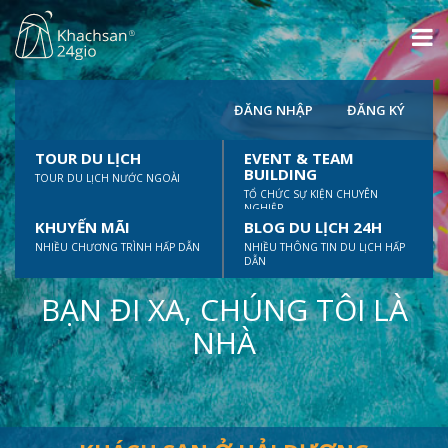
ĐĂNG NHẬP
ĐĂNG KÝ
TOUR DU LỊCH
EVENT & TEAM
BUILDING
TOUR DU LỊCH NƯỚC NGOÀI
TỔ CHỨC SỰ KIỆN CHUYÊN
NGHIỆP
KHUYẾN MÃI
BLOG DU LỊCH 24H
NHIỀU CHƯƠNG TRÌNH HẤP DẪN
NHIỀU THÔNG TIN DU LỊCH HẤP
DẪN
BẠN ĐI XA, CHÚNG TÔI LÀ
NHÀ