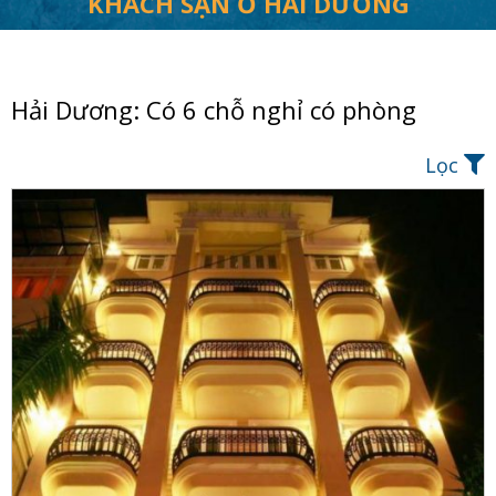
KHÁCH SẠN Ở HẢI DƯƠNG
Hải Dương: Có 6 chỗ nghỉ có phòng
Lọc