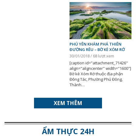
PHÚ YÊN KHÁM PHÁ THIÊN
ĐƯỜNG RÊU – BỜ KÈ XÓM RỚ
30/01/2018 / 68 lượt xem
[caption id="attachment_71426"
align="aligncenter" width="1600"]
Bờ kè Xóm Rớ thuộc địa phận
Đông Tác, Phường Phú Đông,
Thành…
XEM THÊM
ẨM THỰC 24H