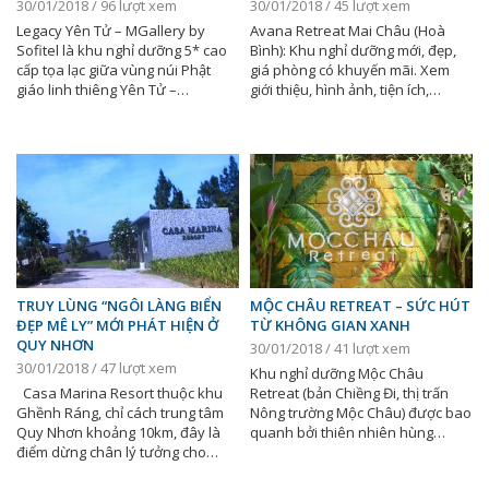
30/01/2018 / 96 lượt xem
30/01/2018 / 45 lượt xem
Legacy Yên Tử – MGallery by
Avana Retreat Mai Châu (Hoà
Sofitel là khu nghỉ dưỡng 5* cao
Bình): Khu nghỉ dưỡng mới, đẹp,
cấp tọa lạc giữa vùng núi Phật
giá phòng có khuyến mãi. Xem
giáo linh thiêng Yên Tử –…
giới thiệu, hình ảnh, tiện ích,…
TRUY LÙNG “NGÔI LÀNG BIỂN
MỘC CHÂU RETREAT – SỨC HÚT
ĐẸP MÊ LY” MỚI PHÁT HIỆN Ở
TỪ KHÔNG GIAN XANH
QUY NHƠN
30/01/2018 / 41 lượt xem
30/01/2018 / 47 lượt xem
Khu nghỉ dưỡng Mộc Châu
Casa Marina Resort thuộc khu
Retreat (bản Chiềng Đi, thị trấn
Ghềnh Ráng, chỉ cách trung tâm
Nông trường Mộc Châu) được bao
Quy Nhơn khoảng 10km, đây là
quanh bởi thiên nhiên hùng…
điểm dừng chân lý tưởng cho…