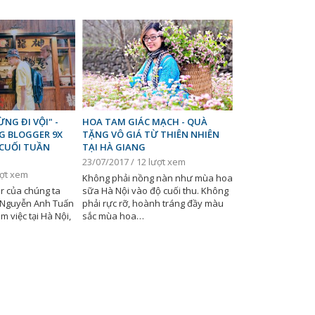
NG ĐI VỘI" -
HOA TAM GIÁC MẠCH - QUÀ
G BLOGGER 9X
TẶNG VÔ GIÁ TỪ THIÊN NHIÊN
CUỐI TUẦN
TẠI HÀ GIANG
23/07/2017 / 12 lượt xem
ượt xem
Không phải nồng nàn như mùa hoa
r của chúng ta
sữa Hà Nội vào độ cuối thu. Không
 Nguyễn Anh Tuấn
phải rực rỡ, hoành tráng đầy màu
m việc tại Hà Nội,
sắc mùa hoa…