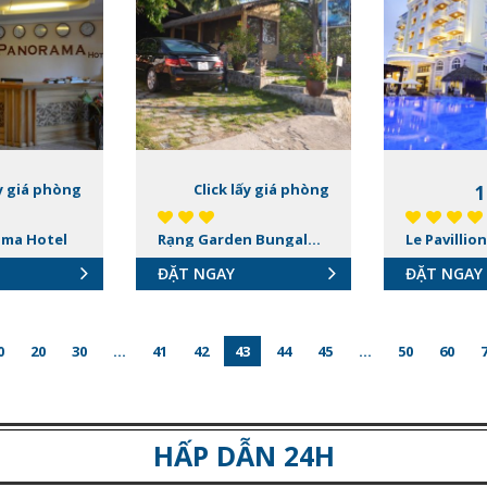
ấy giá phòng
Click lấy giá phòng
1
ama Hotel
Rạng Garden Bungalow – Khu đồi
ĐẶT NGAY
ĐẶT NGAY
0
20
30
...
41
42
43
44
45
...
50
60
HẤP DẪN 24H