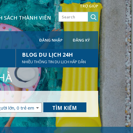
TRỢ GIÚP
H SÁCH THÀNH VIÊN
ĐĂNG NHẬP
ĐĂNG KÝ
BLOG DU LỊCH 24H
NHIỀU THÔNG TIN DU LỊCH HẤP DẪN
NHÀ
TÌM KIẾM