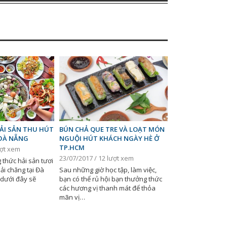
I SẢN THU HÚT
BÚN CHẢ QUE TRE VÀ LOẠT MÓN
ĐÀ NẴNG
NGUỘI HÚT KHÁCH NGÀY HÈ Ở
TP.HCM
ượt xem
23/07/2017 / 12 lượt xem
thức hải sản tươi
ải chăng tại Đà
Sau những giờ học tập, làm việc,
 dưới đây sẽ
bạn có thể rủ hội bạn thưởng thức
các hương vị thanh mát để thỏa
mãn vị…