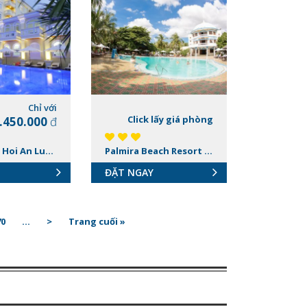
Chỉ với
Click lấy giá phòng
.450.000
đ
Le Pavillion Hoi An Luxury Resort & Spa
Palmira Beach Resort & Spa
ĐẶT NGAY
70
...
>
Trang cuối »