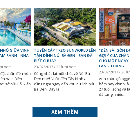
 NHỎ GIỮA VỊNH
TUYẾN CÁP TREO SUNWORLD LÊN
"ĐẾN SÀI GÒN ĐỪ
AM RANH - NHA
TẬN ĐỈNH NÚI BÀ ĐEN - BẠN ĐÃ
GỢI Ý CỦA CHÀN
BIẾT CHƯA?
CHO MỘT NGÀY 
LANG THANG
ượt xem
23/07/2017 / 22 lượt xem
23/07/2017 / 20 l
đặt chân đến hòn
Cùng nhắc lại một chút về Núi Bà
miền nam Biển
Đen nhé! Nhắc đến Tây Ninh ai
Anh chàng Blogge
ơi sở hữu lối kiến
cũng nghĩ ngay đến khu du lịch núi
hôm nay chính là
Bà Đen. Đây là…
27 tuổi, sống và là
đã từng nhiều…
XEM THÊM