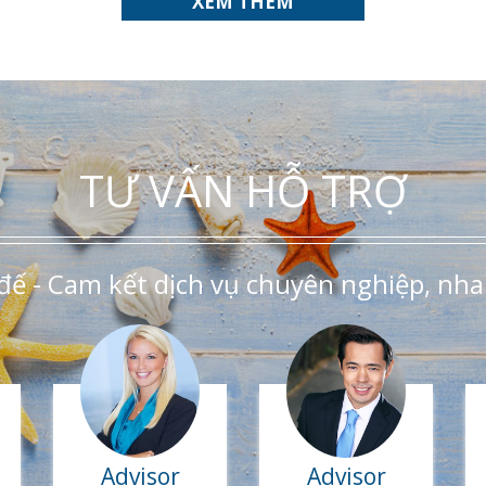
XEM THÊM
TƯ VẤN HỖ TRỢ
đế - Cam kết dịch vụ chuyên nghiệp, nha
Advisor
Advisor