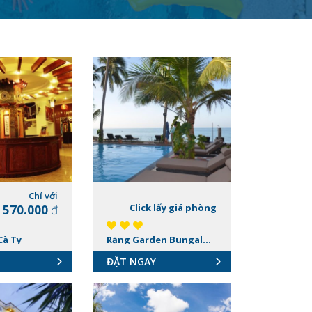
Chỉ với
Click lấy giá phòng
570.000
đ
Cà Ty
Rạng Garden Bungalow – Khu Biển
ĐẶT NGAY