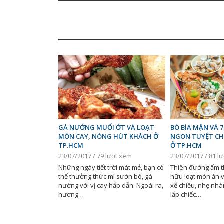
GÀ NƯỚNG MUỐI ỚT VÀ LOẠT
BÒ BÍA MẶN VÀ 
MÓN CAY, NÓNG HÚT KHÁCH Ở
NGON TUYỆT CH
TP.HCM
Ở TP.HCM
23/07/2017 / 79 lượt xem
23/07/2017 / 81 l
Những ngày tiết trời mát mẻ, bạn có
Thiên đường ẩm t
thể thưởng thức mì sườn bò, gà
hữu loạt món ăn 
nướng với vị cay hấp dẫn. Ngoài ra,
xế chiều, nhẹ nh
hương…
lấp chiếc…