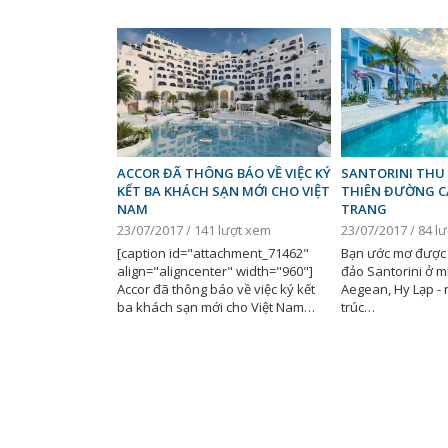
ACCOR ĐÃ THÔNG BÁO VỀ VIỆC KÝ
SANTORINI THU
KẾT BA KHÁCH SẠN MỚI CHO VIỆT
THIÊN ĐƯỜNG C
NAM
TRANG
23/07/2017 / 141 lượt xem
23/07/2017 / 84 l
[caption id="attachment_71462"
Bạn ước mơ được 
align="aligncenter" width="960"]
đảo Santorini ở 
Accor đã thông báo về việc ký kết
Aegean, Hy Lạp - n
ba khách sạn mới cho Việt Nam…
trúc…