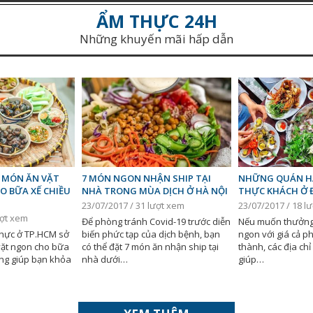
ẨM THỰC 24H
Những khuyến mãi hấp dẫn
7 MÓN ĂN VẶT
7 MÓN NGON NHẬN SHIP TẠI
NHỮNG QUÁN HẢ
O BỮA XẾ CHIỀU
NHÀ TRONG MÙA DỊCH Ở HÀ NỘI
THỰC KHÁCH Ở 
23/07/2017 / 31 lượt xem
23/07/2017 / 18 l
ượt xem
Để phòng tránh Covid-19 trước diễn
Nếu muốn thưởng 
hực ở TP.HCM sở
biến phức tạp của dịch bệnh, bạn
ngon với giá cả ph
vặt ngon cho bữa
có thể đặt 7 món ăn nhận ship tại
thành, các địa chỉ
àng giúp bạn khỏa
nhà dưới…
giúp…