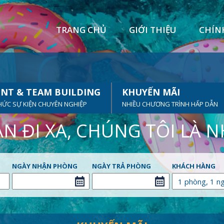
TRANG CHỦ
GIỚI THIỆU
CHÍN
NT & TEAM BUILDING
KHUYẾN MÃI
HỨC SỰ KIỆN CHUYÊN NGHIỆP
NHIỀU CHƯƠNG TRÌNH HẤP DẪN
N ĐI XA, CHÚNG TÔI LÀ 
NGÀY NHẬN PHÒNG
NGÀY TRẢ PHÒNG
KHÁCH HÀNG