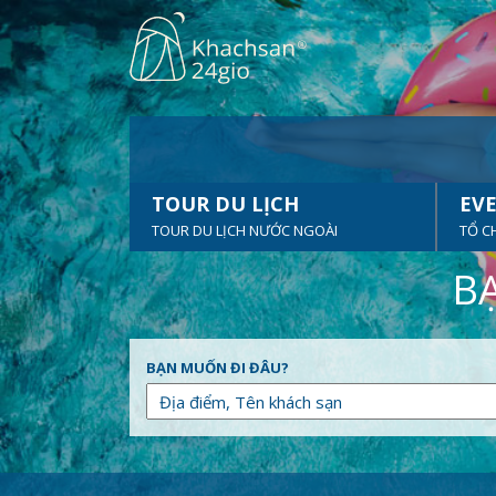
TOUR DU LỊCH
EVE
TOUR DU LỊCH NƯỚC NGOÀI
TỔ C
BẠ
BẠN MUỐN ĐI ĐÂU?