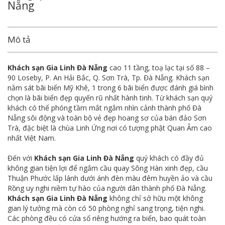
Nẵng
Mô tả
Khách sạn Gia Linh Đà Nẵng
cao 11 tầng, toạ lạc tại số 88 –
90 Loseby, P. An Hải Bắc, Q. Sơn Trà, Tp. Đà Nẵng. Khách sạn
nằm sát bãi biển Mỹ Khê, 1 trong 6 bãi biển được đánh giá bình
chọn là bãi biển đẹp quyến rũ nhất hành tinh. Từ khách sạn quý
khách có thể phóng tầm mắt ngắm nhìn cảnh thành phố Đà
Nẵng sôi động và toàn bộ vẻ đẹp hoang sơ của bán đảo Sơn
Trà, đặc biệt là chùa Linh Ứng nơi có tượng phật Quan Âm cao
nhất Việt Nam.
Đến với
Khách sạn Gia Linh Đà Nẵng
quý khách có đầy đủ
không gian tiện lợi để ngắm cầu quay Sông Hàn xinh đẹp, cầu
Thuận Phước lấp lánh dưới ánh đèn màu đêm huyền ảo và cầu
Rồng uy nghi niềm tự hào của người dân thành phố Đà Nẵng.
Khách sạn Gia Linh Đà Nẵng
không chỉ sở hữu một không
gian lý tưởng mà còn có 50 phòng nghỉ sang trọng, tiện nghi.
Các phòng đều có cửa sổ riêng hướng ra biển, bao quát toàn