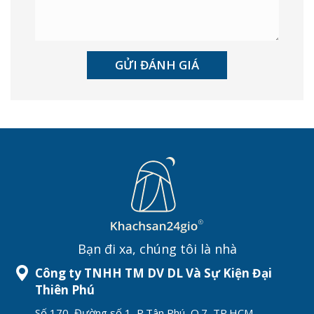
Bạn đi xa, chúng tôi là nhà
Công ty TNHH TM DV DL Và Sự Kiện Đại
Thiên Phú
Số 170, Đường số 1, P.Tân Phú, Q.7, TP.HCM