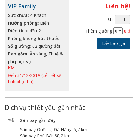
Liên hệ!
VIP Family
Sức chứa:
4 Khách
SL:
Hướng phòng:
Biển
Diện tích:
45m2
Thêm giường
0
đ
Phòng không hút thuốc
Lấy báo giá
Số giường:
02 giường đôi
Bao gồm:
Ăn sáng, Thuế &
phí phục vụ
KM:
Đến 31/12/2019 (Lễ Tết sẽ
tính phụ thu)
Dịch vụ thiết yếu gần nhất
Sân bay gần đây
Sân bay Quốc tế Đà Nẵng: 5,7 km
Sân bay Phú Bài: 68,2 km