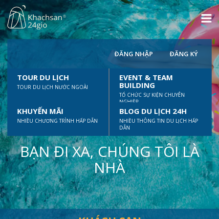
ĐĂNG NHẬP
ĐĂNG KÝ
TOUR DU LỊCH
EVENT & TEAM
BUILDING
TOUR DU LỊCH NƯỚC NGOÀI
TỔ CHỨC SỰ KIỆN CHUYÊN
NGHIỆP
KHUYẾN MÃI
BLOG DU LỊCH 24H
NHIỀU CHƯƠNG TRÌNH HẤP DẪN
NHIỀU THÔNG TIN DU LỊCH HẤP
DẪN
BẠN ĐI XA, CHÚNG TÔI LÀ
NHÀ