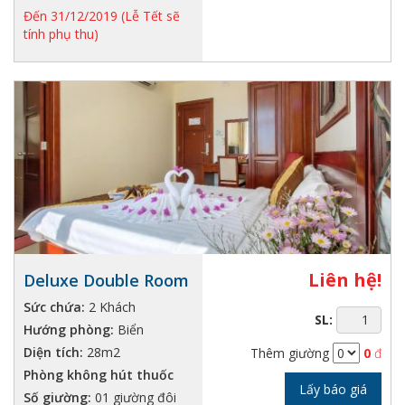
Đến 31/12/2019 (Lễ Tết sẽ
tính phụ thu)
Liên hệ!
Deluxe Double Room
Sức chứa:
2 Khách
SL:
Hướng phòng:
Biển
Diện tích:
28m2
Thêm giường
0
đ
Phòng không hút thuốc
Lấy báo giá
Số giường:
01 giường đôi