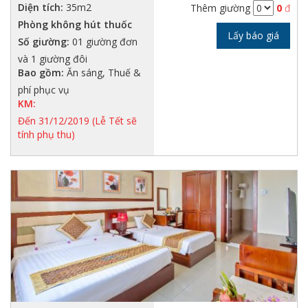
Diện tích:
35m2
Thêm giường
0
đ
Phòng không hút thuốc
Lấy báo giá
Số giường:
01 giường đơn
và 1 giường đôi
Bao gồm:
Ăn sáng, Thuế &
phí phục vụ
KM:
Đến 31/12/2019 (Lễ Tết sẽ
tính phụ thu)