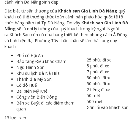
cảnh vịnh Đà Nẵng xinh đẹp.
Đăc biệt từ sân thượng của
Khách sạn Gia Linh Đà Nẵng
quý
khách có thể thưởng thức toàn cảnh bắn pháo hóa quốc tế tổ
chức hàng năm tại Tp Đà Nẵng. Do vậy
Khách sạn Gia Linh Đà
Nẵng
sẽ là nơi lý tưởng của quý khách trong kỳ nghỉ. Ngoài
ra Khách Sạn còn có nhà hàng thiết kế theo phong cách Á Đông
và tính hiện đại Phương Tây chắc chắn sẽ làm hài lòng quý
khách.
Phố cổ Hội An
: 25 phút đi xe
Bảo tàng Điêu khắc Chăm
: 5 phút đi xe
Ngũ Hành Sơn
: 7 phút đi xe
Khu du lịch Bà Nà Hills
: 30 phút đi xe
Thánh địa Mỹ Sơn
: 50 phút đi xe
Cố đô Huế
: 2 tiếng đi xe
Bãi biển Mỹ Khê
: 50 mét
Công viên Biển Đông
: 500 mét
Bến xe Buýt đi các điểm tham
: Gần lối vào khách sạn
quan
13 lượt xem