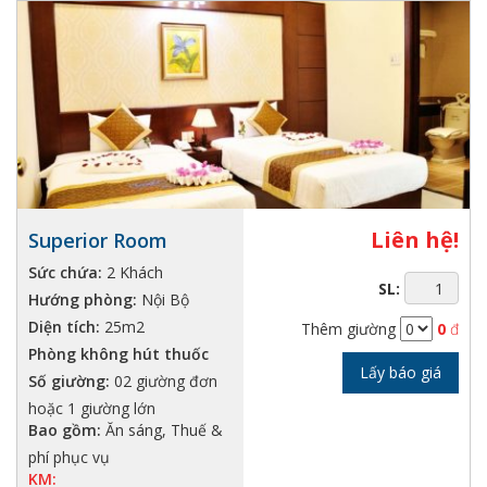
Liên hệ!
Superior Room
Sức chứa:
2 Khách
SL:
Hướng phòng:
Nội Bộ
Diện tích:
25m2
Thêm giường
0
đ
Phòng không hút thuốc
Lấy báo giá
Số giường:
02 giường đơn
hoặc 1 giường lớn
Bao gồm:
Ăn sáng, Thuế &
phí phục vụ
KM: