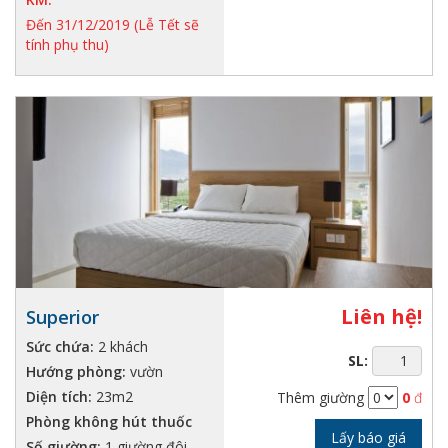
Đến 31/12/2019 (Lễ Tết sẽ
tính phụ thu)
Liên hệ!
Superior
Sức chứa:
2 khách
SL:
Hướng phòng:
vườn
Diện tích:
23m2
Thêm giường
0
đ
Phòng không hút thuốc
Lấy báo giá
Số giường:
1 giường đôi