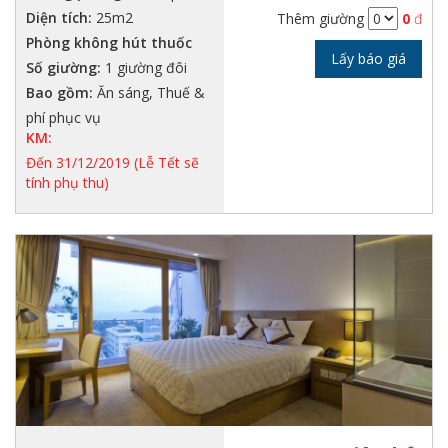
Diện tích:
25m2
Thêm giường
0
đ
Phòng không hút thuốc
Lấy báo giá
Số giường:
1 giường đôi
Bao gồm:
Ăn sáng, Thuế &
phí phục vụ
KM:
Đến 31/12/2019 (Lễ Tết sẽ
tính phụ thu)