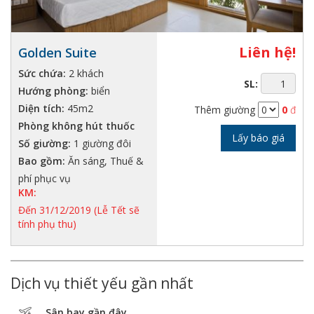
Liên hệ!
Golden Suite
Sức chứa:
2 khách
SL:
Hướng phòng:
biển
Diện tích:
45m2
Thêm giường
0
đ
Phòng không hút thuốc
Lấy báo giá
Số giường:
1 giường đôi
Bao gồm:
Ăn sáng, Thuế &
phí phục vụ
KM:
Đến 31/12/2019 (Lễ Tết sẽ
tính phụ thu)
Dịch vụ thiết yếu gần nhất
Sân bay gần đây