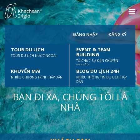
ĐĂNG NHẬP
ĐĂNG KÝ
TOUR DU LỊCH
EVENT & TEAM
BUILDING
TOUR DU LỊCH NƯỚC NGOÀI
TỔ CHỨC SỰ KIỆN CHUYÊN
NGHIỆP
KHUYẾN MÃI
BLOG DU LỊCH 24H
NHIỀU CHƯƠNG TRÌNH HẤP DẪN
NHIỀU THÔNG TIN DU LỊCH HẤP
DẪN
BẠN ĐI XA, CHÚNG TÔI LÀ
NHÀ