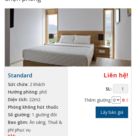
Liên hệ!
Standard
Sức chứa:
2 khách
SL:
Hướng phòng:
phố
Diện tích:
22m2
Thêm giường
0
đ
Phòng không hút thuốc
Lấy báo giá
Số giường:
1 giường đôi
Bao gồm:
Ăn sáng, Thuế &
phí phục vụ
KM: