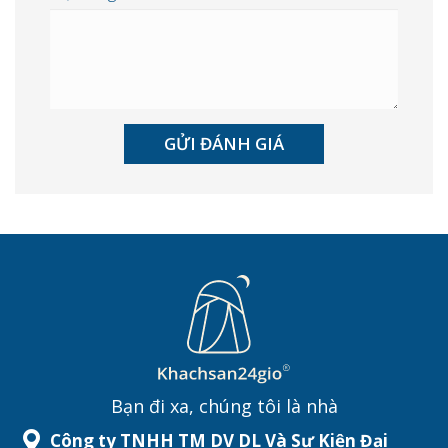
Bạn đi xa, chúng tôi là nhà
Công ty TNHH TM DV DL Và Sự Kiện Đại