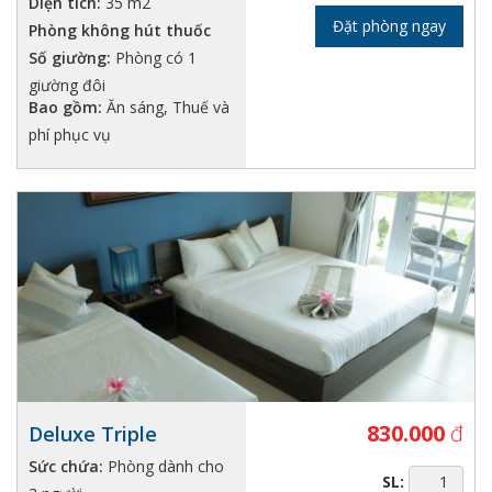
Diện tích:
35 m2
Đặt phòng ngay
Phòng không hút thuốc
Số giường:
Phòng có 1
giường đôi
Bao gồm:
Ăn sáng, Thuế và
phí phục vụ
830.000
đ
Deluxe Triple
Sức chứa:
Phòng dành cho
SL: