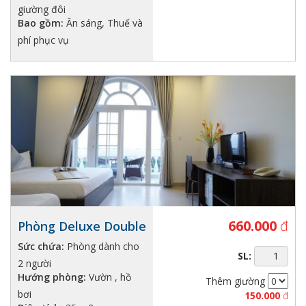
giường đôi
Bao gồm:
Ăn sáng, Thuế và
phí phục vụ
660.000
đ
Phòng Deluxe Double
Sức chứa:
Phòng dành cho
SL:
2 người
Hướng phòng:
Vườn , hồ
Thêm giường
bơi
150.000
đ