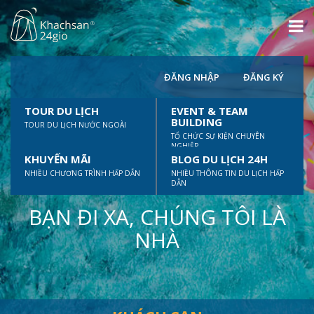
ĐĂNG NHẬP
ĐĂNG KÝ
TOUR DU LỊCH
EVENT & TEAM
BUILDING
TOUR DU LỊCH NƯỚC NGOÀI
TỔ CHỨC SỰ KIỆN CHUYÊN
NGHIỆP
KHUYẾN MÃI
BLOG DU LỊCH 24H
NHIỀU CHƯƠNG TRÌNH HẤP DẪN
NHIỀU THÔNG TIN DU LỊCH HẤP
DẪN
BẠN ĐI XA, CHÚNG TÔI LÀ
NHÀ