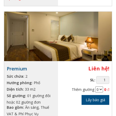
Liên hệ!
Premium
Sức chứa:
2
SL:
Hướng phòng:
Phố
Diện tích:
33 m2
Thêm giường
0
đ
Số giường:
01 giường đôi
Lấy báo giá
hoặc 02 giường đơn
Bao gồm:
Ăn sáng, Thuế
VAT & Phí Phục Vụ