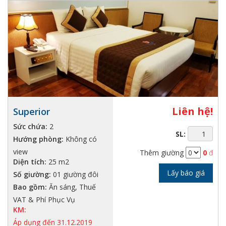
Liên hệ!
Superior
Sức chứa:
2
SL:
Hướng phòng:
Không có
view
Thêm giường
0
đ
Diện tích:
25 m2
Lấy báo giá
Số giường:
01 giường đôi
Bao gồm:
Ăn sáng, Thuế
VAT & Phí Phục Vụ
KM:
Áp dụng đến 31.12.2019