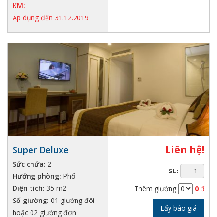
KM:
Áp dụng đến 31.12.2019
Liên hệ!
Super Deluxe
Sức chứa:
2
SL:
Hướng phòng:
Phố
Diện tích:
35 m2
Thêm giường
0
đ
Số giường:
01 giường đôi
Lấy báo giá
hoặc 02 giường đơn