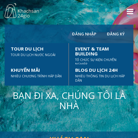
ĐĂNG NHẬP
ĐĂNG KÝ
TOUR DU LỊCH
EVENT & TEAM
BUILDING
TOUR DU LỊCH NƯỚC NGOÀI
TỔ CHỨC SỰ KIỆN CHUYÊN
NGHIỆP
KHUYẾN MÃI
BLOG DU LỊCH 24H
NHIỀU CHƯƠNG TRÌNH HẤP DẪN
NHIỀU THÔNG TIN DU LỊCH HẤP
DẪN
BẠN ĐI XA, CHÚNG TÔI LÀ
NHÀ