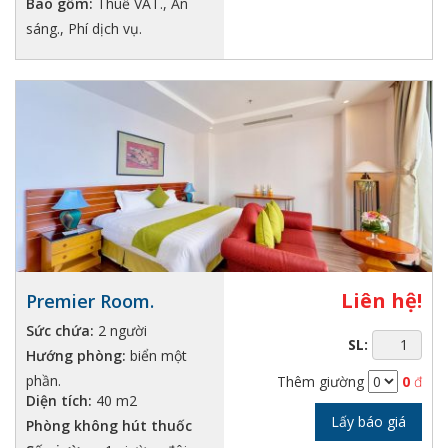
Bao gồm:
Thuế VAT., Ăn
sáng., Phí dịch vụ.
Liên hệ!
Premier Room.
Sức chứa:
2 người
SL:
Hướng phòng:
biển một
phần.
Thêm giường
0
đ
Diện tích:
40 m2
Lấy báo giá
Phòng không hút thuốc