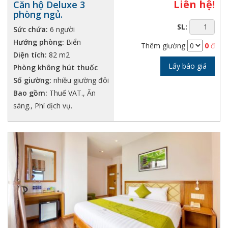
Liên hệ!
Căn hộ Deluxe 3
phòng ngủ.
SL:
Sức chứa:
6 người
Hướng phòng:
Biển
Thêm giường
0
đ
Diện tích:
82 m2
Lấy báo giá
Phòng không hút thuốc
Số giường:
nhiều giường đôi
Bao gồm:
Thuế VAT., Ăn
sáng., Phí dịch vụ.