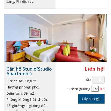
sáng, Phí dịch vụ
Liên hệ!
Căn hộ Studio(Studio
Apartment).
SL:
Sức chứa:
3 người
Hướng phòng:
phố.
Thêm giường
0
đ
Diện tích:
39 m2.
Lấy báo giá
Phòng không hút thuốc
Số giường:
1 giường đôi.