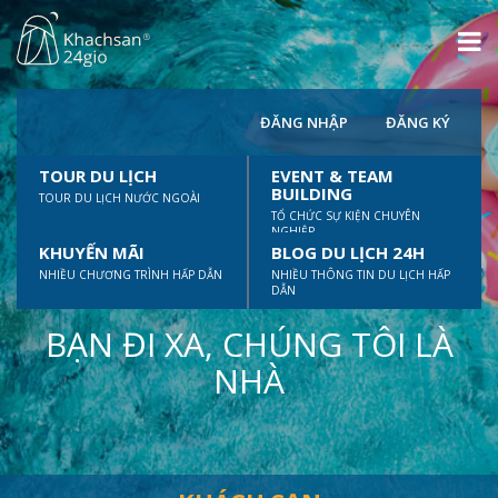
ĐĂNG NHẬP
ĐĂNG KÝ
TOUR DU LỊCH
EVENT & TEAM
BUILDING
TOUR DU LỊCH NƯỚC NGOÀI
TỔ CHỨC SỰ KIỆN CHUYÊN
NGHIỆP
KHUYẾN MÃI
BLOG DU LỊCH 24H
NHIỀU CHƯƠNG TRÌNH HẤP DẪN
NHIỀU THÔNG TIN DU LỊCH HẤP
DẪN
BẠN ĐI XA, CHÚNG TÔI LÀ
NHÀ