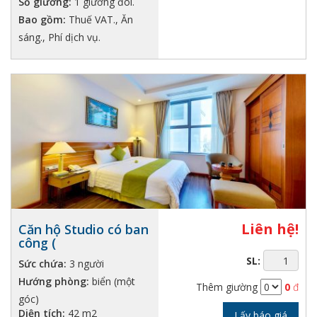
Số giường:
1 giường đôi.
Bao gồm:
Thuế VAT., Ăn
sáng., Phí dịch vụ.
Liên hệ!
Căn hộ Studio có ban
công (
SL:
Sức chứa:
3 người
Hướng phòng:
biển (một
Thêm giường
0
đ
góc)
Diện tích:
42 m2
Lấy báo giá