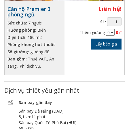
Liên hệ!
Căn hộ Premier 3
phòng ngủ.
SL:
Sức chứa:
7 người
Hướng phòng:
Biển
Thêm giường
0
đ
Diện tích:
180 m2
Lấy báo giá
Phòng không hút thuốc
Số giường:
giường đôi
Bao gồm:
Thuế VAT., Ăn
sáng., Phí dịch vụ.
Dịch vụ thiết yếu gần nhất
Sân bay gần đây
Sân bay Đà Nẵng (DAD)
5,1 km11 phút
Sân bay Quốc Tế Phú Bài (HUI)
69,5 km