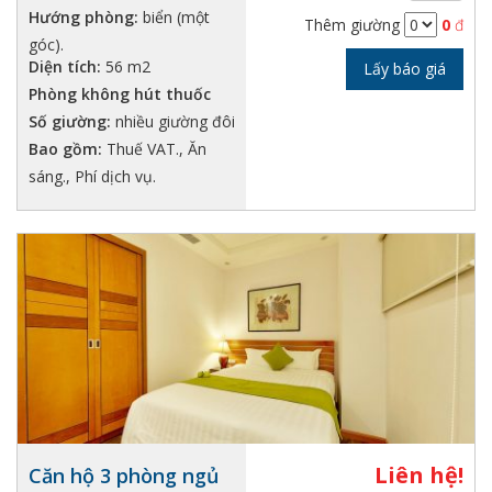
Hướng phòng:
biển (một
Thêm giường
0
đ
góc).
Diện tích:
56 m2
Lấy báo giá
Phòng không hút thuốc
Số giường:
nhiều giường đôi
Bao gồm:
Thuế VAT., Ăn
sáng., Phí dịch vụ.
Liên hệ!
Căn hộ 3 phòng ngủ