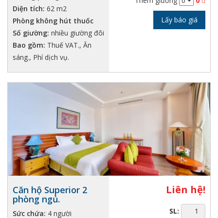
Thêm giường
0
đ
Diện tích:
62 m2
Lấy báo giá
Phòng không hút thuốc
Số giường:
nhiều giường đôi
Bao gồm:
Thuế VAT., Ăn
sáng., Phí dịch vụ.
Liên hệ!
Căn hộ Superior 2
phòng ngủ.
SL:
Sức chứa:
4 người