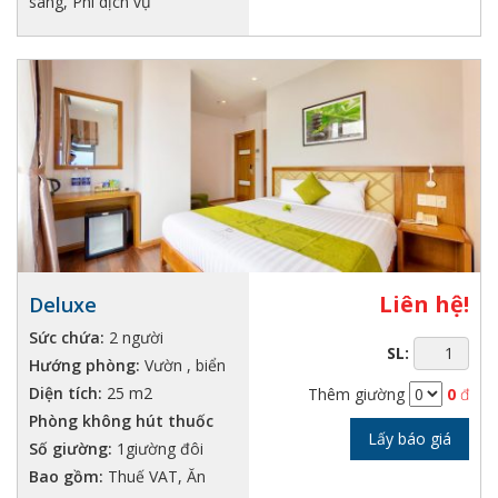
sáng, Phí dịch vụ
Liên hệ!
Deluxe
Sức chứa:
2 người
SL:
Hướng phòng:
Vườn , biển
Diện tích:
25 m2
Thêm giường
0
đ
Phòng không hút thuốc
Lấy báo giá
Số giường:
1giường đôi
Bao gồm:
Thuế VAT, Ăn