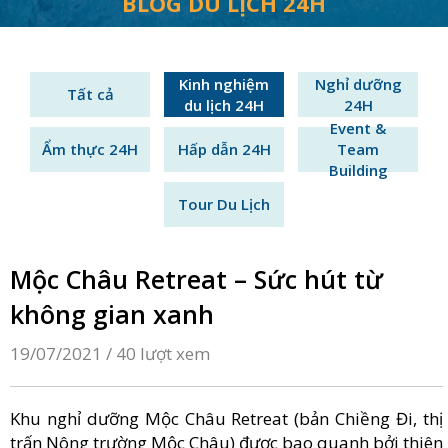
BLOG DU LỊCH 24H
Kinh nghiệm
Nghỉ dưỡng
Tất cả
du lịch 24H
24H
Event &
Ẩm thực 24H
Hấp dẫn 24H
Team
Building
Tour Du Lịch
Mộc Châu Retreat – Sức hút từ
không gian xanh
19/07/2021 /
40 lượt xem
Khu nghỉ dưỡng Mộc Châu Retreat (bản Chiềng Đi, thị
trấn Nông trường Mộc Châu) được bao quanh bởi thiên