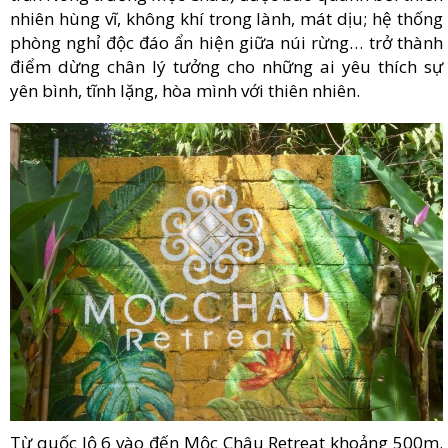
nhiên hùng vĩ, không khí trong lành, mát dịu; hệ thống
phòng nghỉ độc đáo ẩn hiện giữa núi rừng… trở thành
điểm dừng chân lý tưởng cho những ai yêu thích sự
yên bình, tĩnh lặng, hòa mình với thiên nhiên.
Từ quốc lộ 6 vào đến Mộc Châu Retreat khoảng 500m.