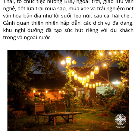
Thái, tổ chức tiệc nướng BBQ ngoài trời, giao lưu văn
nghệ, đốt lửa trại múa sạp, múa xòe và trải nghiệm nét
văn hóa bản địa như lội suối, leo núi, câu cá, hái chè…
Cảnh quan thiên nhiên hấp dẫn, các dịch vụ đa dạng,
khu nghỉ dưỡng đã tạo sức hút riêng với du khách
trong và ngoài nước.