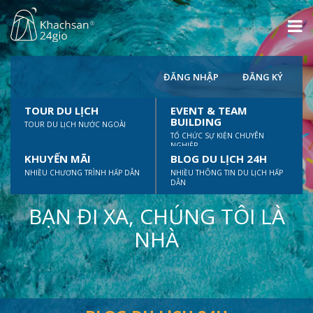
ĐĂNG NHẬP
ĐĂNG KÝ
TOUR DU LỊCH
EVENT & TEAM
BUILDING
TOUR DU LỊCH NƯỚC NGOÀI
TỔ CHỨC SỰ KIỆN CHUYÊN
NGHIỆP
KHUYẾN MÃI
BLOG DU LỊCH 24H
NHIỀU CHƯƠNG TRÌNH HẤP DẪN
NHIỀU THÔNG TIN DU LỊCH HẤP
DẪN
BẠN ĐI XA, CHÚNG TÔI LÀ
NHÀ