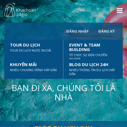
ĐĂNG NHẬP
ĐĂNG KÝ
TOUR DU LỊCH
EVENT & TEAM
BUILDING
TOUR DU LỊCH NƯỚC NGOÀI
TỔ CHỨC SỰ KIỆN CHUYÊN
NGHIỆP
KHUYẾN MÃI
BLOG DU LỊCH 24H
NHIỀU CHƯƠNG TRÌNH HẤP DẪN
NHIỀU THÔNG TIN DU LỊCH HẤP
DẪN
BẠN ĐI XA, CHÚNG TÔI LÀ
NHÀ