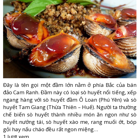
Đây là tên gọi một đầm lớn nằm ở phía Bắc của bán
đảo Cam Ranh. Đầm này có loại sò huyết nổi tiếng, xếp
ngang hàng với sò huyết đầm Ô Loan (Phú Yên) và sò
huyết Tam Giang (Thừa Thiên – Huế). Người ta thường
chế biến sò huyết thành nhiều món ăn ngon như sò
huyết nướng tái, sò huyết xào me, rang muối ớt, bóp
gỏi hay nấu cháo đều rất ngon miệng…
1 lượt xem