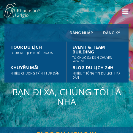
ĐĂNG NHẬP
ĐĂNG KÝ
TOUR DU LỊCH
EVENT & TEAM
BUILDING
TOUR DU LỊCH NƯỚC NGOÀI
TỔ CHỨC SỰ KIỆN CHUYÊN
NGHIỆP
KHUYẾN MÃI
BLOG DU LỊCH 24H
NHIỀU CHƯƠNG TRÌNH HẤP DẪN
NHIỀU THÔNG TIN DU LỊCH HẤP
DẪN
BẠN ĐI XA, CHÚNG TÔI LÀ
NHÀ