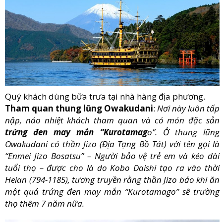
Quý khách dùng bữa trưa tại nhà hàng địa phương.
Tham quan thung lũng Owakudani
:
Nơi này luôn tấp
nập, náo nhiệt khách tham quan và có món đặc sản
trứng đen may mắn “Kurotamag
o”. Ở thung lũng
Owakudani có thần Jizo (Địa Tạng Bồ Tát) với tên gọi là
“Enmei Jizo Bosatsu” – Người bảo vệ trẻ em và kéo dài
tuổi thọ – được cho là do Kobo Daishi tạo ra vào thời
Heian (794-1185), tương truyền rằng thần Jizo bảo khi ăn
một quả trứng đen may mắn “Kurotamago” sẽ trường
thọ thêm 7 năm nữa.