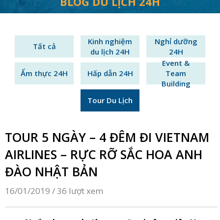
BLOG DU LỊCH 24H
Kinh nghiệm
Nghỉ dưỡng
Tất cả
du lịch 24H
24H
Event &
Ẩm thực 24H
Hấp dẫn 24H
Team
Building
Tour Du Lịch
TOUR 5 NGÀY – 4 ĐÊM ĐI VIETNAM
AIRLINES – RỰC RỠ SẮC HOA ANH
ĐÀO NHẬT BẢN
16/01/2019 /
36 lượt xem