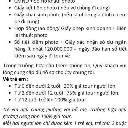
CMND + Sổ Hộ khẩu: photo
Giấy kết hôn photo ( nếu vợ chồng đi cùng)
Giấy khai sinh photo (nếu là nhóm gia đình có em
bé đi cùng)
Hợp đồng lao động/ Giấy phép kinh doanh + Biên
lai thuế: photo
Sổ tiết kiệm photo + Giấy xác nhận số dư ngân
hàng ít nhất 120.000.000 – ngày đáo hạn sổ tiết
kiệm sau ngày đi tour về
Trong trường hợp cần thêm thông tin, Quý khách vui
lòng cung cấp đủ hồ sơ cho Cty chúng tôi.
Vé trẻ em :
Từ 0 đến dưới 2 tuổi : 20% giá tour người lớn.
Từ 2 đến dưới 12 tuổi : 75% giá tour người lớn.
Từ 12 tuổi trở lên 100% giá tour.
Trẻ em ngủ chung giường với bố mẹ. Trường hợp ngủ
giường riêng tính 100% giá tour.
Mỗi hai người lớn chỉ được kèm 1 trẻ em, trẻ thứ 2 buộc