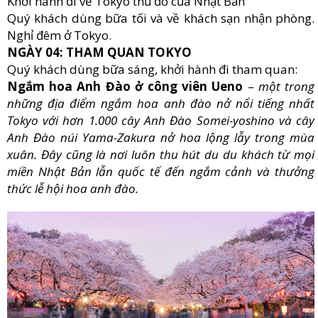
Khởi hành đi về Tokyo thủ đô của Nhật Bản
Quý khách dùng bữa tối và về khách sạn nhận phòng.
Nghỉ đêm ở Tokyo.
NGÀY 04: THAM QUAN TOKYO
Quý khách dùng bữa sáng, khởi hành đi tham quan:
Ngắm hoa Anh Đào ở công viên Ueno
–
một trong
những địa điểm ngắm hoa anh đào nở nổi tiếng nhất
Tokyo với hơn 1.000 cây Anh Đào Somei-yoshino và cây
Anh Đào núi Yama-Zakura nở hoa lộng lẫy trong mùa
xuân. Đây cũng là nơi luôn thu hút du du khách từ mọi
miền Nhật Bản lẫn quốc tế đến ngắm cảnh và thưởng
thức lễ hội hoa anh đào.