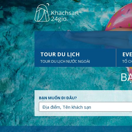
TOUR DU LỊCH
EVE
TOUR DU LỊCH NƯỚC NGOÀI
TỔ C
BẠ
BẠN MUỐN ĐI ĐÂU?