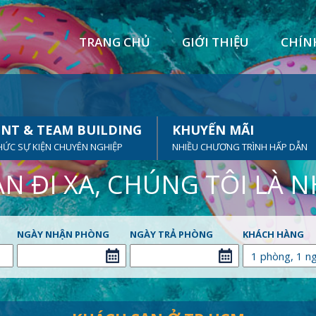
TRANG CHỦ
GIỚI THIỆU
CHÍN
NT & TEAM BUILDING
KHUYẾN MÃI
HỨC SỰ KIỆN CHUYÊN NGHIỆP
NHIỀU CHƯƠNG TRÌNH HẤP DẪN
N ĐI XA, CHÚNG TÔI LÀ 
NGÀY NHẬN PHÒNG
NGÀY TRẢ PHÒNG
KHÁCH HÀNG