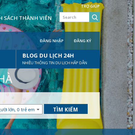
TRỢ GIÚP
H SÁCH THÀNH VIÊN
ĐĂNG NHẬP
ĐĂNG KÝ
BLOG DU LỊCH 24H
NHIỀU THÔNG TIN DU LỊCH HẤP DẪN
NHÀ
TÌM KIẾM