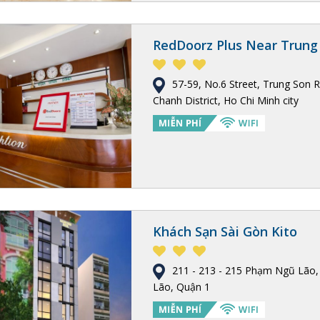
RedDoorz Plus Near Trung
57-59, No.6 Street, Trung Son 
Chanh District, Ho Chi Minh city
Khách Sạn Sài Gòn Kito
211 - 213 - 215 Phạm Ngũ Lã
Lão, Quận 1